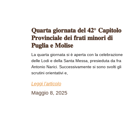
𝐐𝐮𝐚𝐫𝐭𝐚 𝐠𝐢𝐨𝐫𝐧𝐚𝐭𝐚 𝐝𝐞𝐥 𝟒𝟐° 𝐂𝐚𝐩𝐢𝐭𝐨𝐥𝐨
𝐏𝐫𝐨𝐯𝐢𝐧𝐜𝐢𝐚𝐥𝐞 𝐝𝐞𝐢 𝐟𝐫𝐚𝐭𝐢 𝐦𝐢𝐧𝐨𝐫𝐢 𝐝𝐢
𝐏𝐮𝐠𝐥𝐢𝐚 𝐞 𝐌𝐨𝐥𝐢𝐬𝐞
La quarta giornata si è aperta con la celebrazione
delle Lodi e della Santa Messa, presieduta da fra
Antonio Narici. Successivamente si sono svolti gli
scrutini orientativi e,
Leggi l'articolo
Maggio 8, 2025