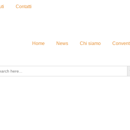
ti
Contatti
Home
News
Chi siamo
Convent
S
rch