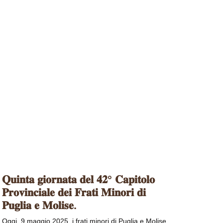
𝐐𝐮𝐢𝐧𝐭𝐚 𝐠𝐢𝐨𝐫𝐧𝐚𝐭𝐚 𝐝𝐞𝐥 𝟒𝟐° 𝐂𝐚𝐩𝐢𝐭𝐨𝐥𝐨
𝐏𝐫𝐨𝐯𝐢𝐧𝐜𝐢𝐚𝐥𝐞 𝐝𝐞𝐢 𝐅𝐫𝐚𝐭𝐢 𝐌𝐢𝐧𝐨𝐫𝐢 𝐝𝐢
𝐏𝐮𝐠𝐥𝐢𝐚 𝐞 𝐌𝐨𝐥𝐢𝐬𝐞.
Oggi, 9 maggio 2025, i frati minori di Puglia e Molise,