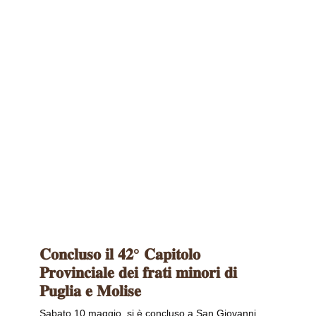
𝐂𝐨𝐧𝐜𝐥𝐮𝐬𝐨 𝐢𝐥 𝟒𝟐° 𝐂𝐚𝐩𝐢𝐭𝐨𝐥𝐨
𝐏𝐫𝐨𝐯𝐢𝐧𝐜𝐢𝐚𝐥𝐞 𝐝𝐞𝐢 𝐟𝐫𝐚𝐭𝐢 𝐦𝐢𝐧𝐨𝐫𝐢 𝐝𝐢
𝐏𝐮𝐠𝐥𝐢𝐚 𝐞 𝐌𝐨𝐥𝐢𝐬𝐞
Sabato 10 maggio, si è concluso a San Giovanni