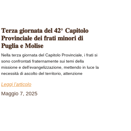
𝐓𝐞𝐫𝐳𝐚 𝐠𝐢𝐨𝐫𝐧𝐚𝐭𝐚 𝐝𝐞𝐥 𝟒𝟐° 𝐂𝐚𝐩𝐢𝐭𝐨𝐥𝐨
𝐏𝐫𝐨𝐯𝐢𝐧𝐜𝐢𝐚𝐥𝐞 𝐝𝐞𝐢 𝐟𝐫𝐚𝐭𝐢 𝐦𝐢𝐧𝐨𝐫𝐢 𝐝𝐢
𝐏𝐮𝐠𝐥𝐢𝐚 𝐞 𝐌𝐨𝐥𝐢𝐬𝐞
Nella terza giornata del Capitolo Provinciale, i frati si
sono confrontati fraternamente sui temi della
missione e dell’evangelizzazione, mettendo in luce la
necessità di ascolto del territorio, attenzione
Leggi l'articolo
Maggio 7, 2025