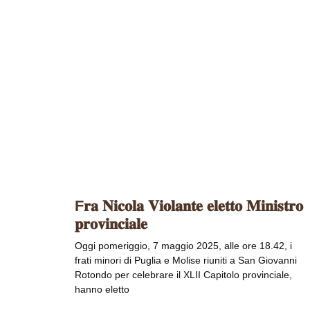
F𝐫𝐚 𝐍𝐢𝐜𝐨𝐥𝐚 𝐕𝐢𝐨𝐥𝐚𝐧𝐭𝐞 𝐞𝐥𝐞𝐭𝐭𝐨 𝐌𝐢𝐧𝐢𝐬𝐭𝐫𝐨
𝐩𝐫𝐨𝐯𝐢𝐧𝐜𝐢𝐚𝐥𝐞
Oggi pomeriggio, 7 maggio 2025, alle ore 18.42, i
frati minori di Puglia e Molise riuniti a San Giovanni
Rotondo per celebrare il XLII Capitolo provinciale,
hanno eletto