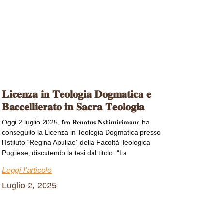
𝐋𝐢𝐜𝐞𝐧𝐳𝐚 𝐢𝐧 𝐓𝐞𝐨𝐥𝐨𝐠𝐢𝐚 𝐃𝐨𝐠𝐦𝐚𝐭𝐢𝐜𝐚 𝐞
𝐁𝐚𝐜𝐜𝐞𝐥𝐥𝐢𝐞𝐫𝐚𝐭𝐨 𝐢𝐧 𝐒𝐚𝐜𝐫𝐚 𝐓𝐞𝐨𝐥𝐨𝐠𝐢𝐚
Oggi 2 luglio 2025, 𝐟𝐫𝐚 𝐑𝐞𝐧𝐚𝐭𝐮𝐬 𝐍𝐬𝐡𝐢𝐦𝐢𝐫𝐢𝐦𝐚𝐧𝐚 ha
conseguito la Licenza in Teologia Dogmatica presso
l’Istituto “Regina Apuliae” della Facoltà Teologica
Pugliese, discutendo la tesi dal titolo: “La
Leggi l'articolo
Luglio 2, 2025