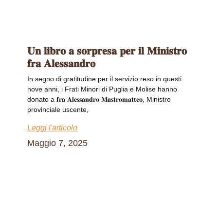
𝐔𝐧 𝐥𝐢𝐛𝐫𝐨 𝐚 𝐬𝐨𝐫𝐩𝐫𝐞𝐬𝐚 𝐩𝐞𝐫 𝐢𝐥 𝐌𝐢𝐧𝐢𝐬𝐭𝐫𝐨
𝐟𝐫𝐚 𝐀𝐥𝐞𝐬𝐬𝐚𝐧𝐝𝐫𝐨
In segno di gratitudine per il servizio reso in questi
nove anni, i Frati Minori di Puglia e Molise hanno
donato a 𝐟𝐫𝐚 𝐀𝐥𝐞𝐬𝐬𝐚𝐧𝐝𝐫𝐨 𝐌𝐚𝐬𝐭𝐫𝐨𝐦𝐚𝐭𝐭𝐞𝐨, Ministro
provinciale uscente,
Leggi l'articolo
Maggio 7, 2025