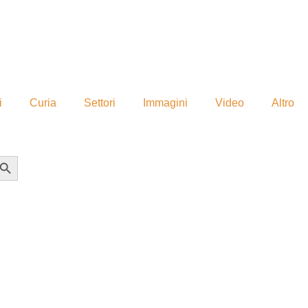
i
Curia
Settori
Immagini
Video
Altro
earch Button