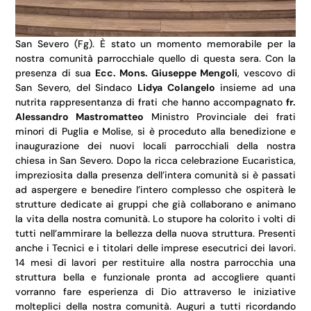
San Severo (Fg). È stato un momento memorabile per la
nostra comunità parrocchiale quello di questa sera. Con la
presenza di sua
Ecc. Mons. Giuseppe Mengoli
, vescovo di
San Severo, del Sindaco
Lidya Colangelo
insieme ad una
nutrita rappresentanza di frati che hanno accompagnato
fr.
Alessandro Mastromatteo
Ministro Provinciale dei frati
minori di Puglia e Molise, si è proceduto alla benedizione e
inaugurazione dei nuovi locali parrocchiali della nostra
chiesa in San Severo. Dopo la ricca celebrazione Eucaristica,
impreziosita dalla presenza dell’intera comunità si è passati
ad aspergere e benedire l’intero complesso che ospiterà le
strutture dedicate ai gruppi che già collaborano e animano
la vita della nostra comunità. Lo stupore ha colorito i volti di
tutti nell’ammirare la bellezza della nuova struttura. Presenti
anche i Tecnici e i titolari delle imprese esecutrici dei lavori.
14 mesi di lavori per restituire alla nostra parrocchia una
struttura bella e funzionale pronta ad accogliere quanti
vorranno fare esperienza di Dio attraverso le iniziative
molteplici della nostra comunità. Auguri a tutti ricordando