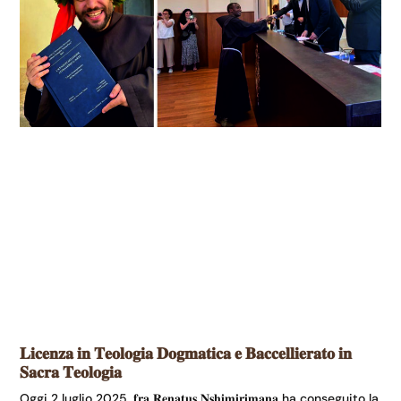
𝐋𝐢𝐜𝐞𝐧𝐳𝐚 𝐢𝐧 𝐓𝐞𝐨𝐥𝐨𝐠𝐢𝐚 𝐃𝐨𝐠𝐦𝐚𝐭𝐢𝐜𝐚 𝐞 𝐁𝐚𝐜𝐜𝐞𝐥𝐥𝐢𝐞𝐫𝐚𝐭𝐨 𝐢𝐧
𝐒𝐚𝐜𝐫𝐚 𝐓𝐞𝐨𝐥𝐨𝐠𝐢𝐚
Oggi 2 luglio 2025, 𝐟𝐫𝐚 𝐑𝐞𝐧𝐚𝐭𝐮𝐬 𝐍𝐬𝐡𝐢𝐦𝐢𝐫𝐢𝐦𝐚𝐧𝐚 ha conseguito la