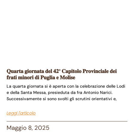
𝐐𝐮𝐚𝐫𝐭𝐚 𝐠𝐢𝐨𝐫𝐧𝐚𝐭𝐚 𝐝𝐞𝐥 𝟒𝟐° 𝐂𝐚𝐩𝐢𝐭𝐨𝐥𝐨 𝐏𝐫𝐨𝐯𝐢𝐧𝐜𝐢𝐚𝐥𝐞 𝐝𝐞𝐢
𝐟𝐫𝐚𝐭𝐢 𝐦𝐢𝐧𝐨𝐫𝐢 𝐝𝐢 𝐏𝐮𝐠𝐥𝐢𝐚 𝐞 𝐌𝐨𝐥𝐢𝐬𝐞
La quarta giornata si è aperta con la celebrazione delle Lodi
e della Santa Messa, presieduta da fra Antonio Narici.
Successivamente si sono svolti gli scrutini orientativi e,
Leggi l'articolo
Maggio 8, 2025