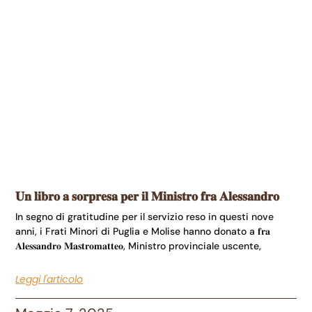
𝐔𝐧 𝐥𝐢𝐛𝐫𝐨 𝐚 𝐬𝐨𝐫𝐩𝐫𝐞𝐬𝐚 𝐩𝐞𝐫 𝐢𝐥 𝐌𝐢𝐧𝐢𝐬𝐭𝐫𝐨 𝐟𝐫𝐚 𝐀𝐥𝐞𝐬𝐬𝐚𝐧𝐝𝐫𝐨
In segno di gratitudine per il servizio reso in questi nove
anni, i Frati Minori di Puglia e Molise hanno donato a 𝐟𝐫𝐚
𝐀𝐥𝐞𝐬𝐬𝐚𝐧𝐝𝐫𝐨 𝐌𝐚𝐬𝐭𝐫𝐨𝐦𝐚𝐭𝐭𝐞𝐨, Ministro provinciale uscente,
Leggi l'articolo