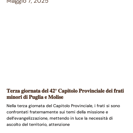
Maggio 7, 2025
𝐓𝐞𝐫𝐳𝐚 𝐠𝐢𝐨𝐫𝐧𝐚𝐭𝐚 𝐝𝐞𝐥 𝟒𝟐° 𝐂𝐚𝐩𝐢𝐭𝐨𝐥𝐨 𝐏𝐫𝐨𝐯𝐢𝐧𝐜𝐢𝐚𝐥𝐞 𝐝𝐞𝐢 𝐟𝐫𝐚𝐭𝐢
𝐦𝐢𝐧𝐨𝐫𝐢 𝐝𝐢 𝐏𝐮𝐠𝐥𝐢𝐚 𝐞 𝐌𝐨𝐥𝐢𝐬𝐞
Nella terza giornata del Capitolo Provinciale, i frati si sono
confrontati fraternamente sui temi della missione e
dell’evangelizzazione, mettendo in luce la necessità di
ascolto del territorio, attenzione