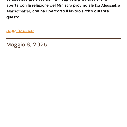
aperta con la relazione del Ministro provinciale 𝐟𝐫𝐚 𝐀𝐥𝐞𝐬𝐬𝐚𝐧𝐝𝐫𝐨
𝐌𝐚𝐬𝐭𝐫𝐨𝐦𝐚𝐭𝐭𝐞𝐨, che ha ripercorso il lavoro svolto durante
questo
Leggi l'articolo
Maggio 6, 2025