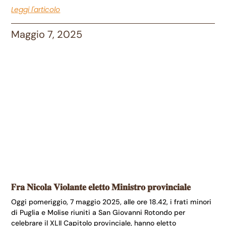
Leggi l'articolo
Maggio 7, 2025
F𝐫𝐚 𝐍𝐢𝐜𝐨𝐥𝐚 𝐕𝐢𝐨𝐥𝐚𝐧𝐭𝐞 𝐞𝐥𝐞𝐭𝐭𝐨 𝐌𝐢𝐧𝐢𝐬𝐭𝐫𝐨 𝐩𝐫𝐨𝐯𝐢𝐧𝐜𝐢𝐚𝐥𝐞
Oggi pomeriggio, 7 maggio 2025, alle ore 18.42, i frati minori
di Puglia e Molise riuniti a San Giovanni Rotondo per
celebrare il XLII Capitolo provinciale, hanno eletto