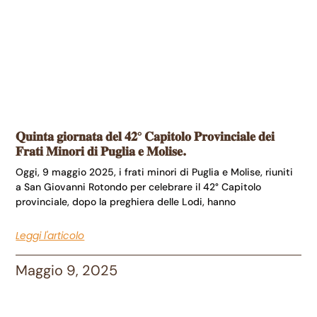
𝐐𝐮𝐢𝐧𝐭𝐚 𝐠𝐢𝐨𝐫𝐧𝐚𝐭𝐚 𝐝𝐞𝐥 𝟒𝟐° 𝐂𝐚𝐩𝐢𝐭𝐨𝐥𝐨 𝐏𝐫𝐨𝐯𝐢𝐧𝐜𝐢𝐚𝐥𝐞 𝐝𝐞𝐢
𝐅𝐫𝐚𝐭𝐢 𝐌𝐢𝐧𝐨𝐫𝐢 𝐝𝐢 𝐏𝐮𝐠𝐥𝐢𝐚 𝐞 𝐌𝐨𝐥𝐢𝐬𝐞.
Oggi, 9 maggio 2025, i frati minori di Puglia e Molise, riuniti
a San Giovanni Rotondo per celebrare il 42° Capitolo
provinciale, dopo la preghiera delle Lodi, hanno
Leggi l'articolo
Maggio 9, 2025