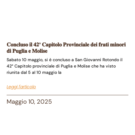
𝐂𝐨𝐧𝐜𝐥𝐮𝐬𝐨 𝐢𝐥 𝟒𝟐° 𝐂𝐚𝐩𝐢𝐭𝐨𝐥𝐨 𝐏𝐫𝐨𝐯𝐢𝐧𝐜𝐢𝐚𝐥𝐞 𝐝𝐞𝐢 𝐟𝐫𝐚𝐭𝐢 𝐦𝐢𝐧𝐨𝐫𝐢
𝐝𝐢 𝐏𝐮𝐠𝐥𝐢𝐚 𝐞 𝐌𝐨𝐥𝐢𝐬𝐞
Sabato 10 maggio, si è concluso a San Giovanni Rotondo il
42° Capitolo provinciale di Puglia e Molise che ha visto
riunita dal 5 al 10 maggio la
Leggi l'articolo
Maggio 10, 2025