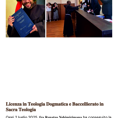
𝐋𝐢𝐜𝐞𝐧𝐳𝐚 𝐢𝐧 𝐓𝐞𝐨𝐥𝐨𝐠𝐢𝐚 𝐃𝐨𝐠𝐦𝐚𝐭𝐢𝐜𝐚 𝐞 𝐁𝐚𝐜𝐜𝐞𝐥𝐥𝐢𝐞𝐫𝐚𝐭𝐨 𝐢𝐧
𝐒𝐚𝐜𝐫𝐚 𝐓𝐞𝐨𝐥𝐨𝐠𝐢𝐚
Oggi 2 luglio 2025, 𝐟𝐫𝐚 𝐑𝐞𝐧𝐚𝐭𝐮𝐬 𝐍𝐬𝐡𝐢𝐦𝐢𝐫𝐢𝐦𝐚𝐧𝐚 ha conseguito la