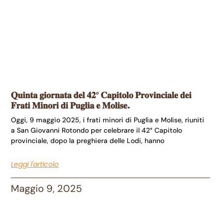
𝐐𝐮𝐢𝐧𝐭𝐚 𝐠𝐢𝐨𝐫𝐧𝐚𝐭𝐚 𝐝𝐞𝐥 𝟒𝟐° 𝐂𝐚𝐩𝐢𝐭𝐨𝐥𝐨 𝐏𝐫𝐨𝐯𝐢𝐧𝐜𝐢𝐚𝐥𝐞 𝐝𝐞𝐢
𝐅𝐫𝐚𝐭𝐢 𝐌𝐢𝐧𝐨𝐫𝐢 𝐝𝐢 𝐏𝐮𝐠𝐥𝐢𝐚 𝐞 𝐌𝐨𝐥𝐢𝐬𝐞.
Oggi, 9 maggio 2025, i frati minori di Puglia e Molise, riuniti
a San Giovanni Rotondo per celebrare il 42° Capitolo
provinciale, dopo la preghiera delle Lodi, hanno
Leggi l'articolo
Maggio 9, 2025