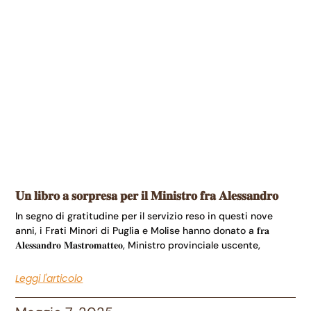
𝐔𝐧 𝐥𝐢𝐛𝐫𝐨 𝐚 𝐬𝐨𝐫𝐩𝐫𝐞𝐬𝐚 𝐩𝐞𝐫 𝐢𝐥 𝐌𝐢𝐧𝐢𝐬𝐭𝐫𝐨 𝐟𝐫𝐚 𝐀𝐥𝐞𝐬𝐬𝐚𝐧𝐝𝐫𝐨
In segno di gratitudine per il servizio reso in questi nove
anni, i Frati Minori di Puglia e Molise hanno donato a 𝐟𝐫𝐚
𝐀𝐥𝐞𝐬𝐬𝐚𝐧𝐝𝐫𝐨 𝐌𝐚𝐬𝐭𝐫𝐨𝐦𝐚𝐭𝐭𝐞𝐨, Ministro provinciale uscente,
Leggi l'articolo