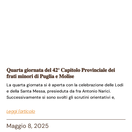
𝐐𝐮𝐚𝐫𝐭𝐚 𝐠𝐢𝐨𝐫𝐧𝐚𝐭𝐚 𝐝𝐞𝐥 𝟒𝟐° 𝐂𝐚𝐩𝐢𝐭𝐨𝐥𝐨 𝐏𝐫𝐨𝐯𝐢𝐧𝐜𝐢𝐚𝐥𝐞 𝐝𝐞𝐢
𝐟𝐫𝐚𝐭𝐢 𝐦𝐢𝐧𝐨𝐫𝐢 𝐝𝐢 𝐏𝐮𝐠𝐥𝐢𝐚 𝐞 𝐌𝐨𝐥𝐢𝐬𝐞
La quarta giornata si è aperta con la celebrazione delle Lodi
e della Santa Messa, presieduta da fra Antonio Narici.
Successivamente si sono svolti gli scrutini orientativi e,
Leggi l'articolo
Maggio 8, 2025