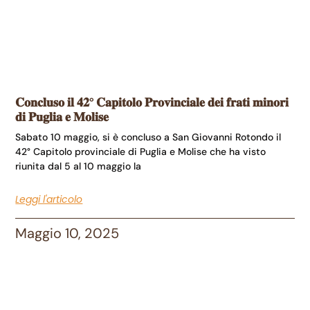
𝐂𝐨𝐧𝐜𝐥𝐮𝐬𝐨 𝐢𝐥 𝟒𝟐° 𝐂𝐚𝐩𝐢𝐭𝐨𝐥𝐨 𝐏𝐫𝐨𝐯𝐢𝐧𝐜𝐢𝐚𝐥𝐞 𝐝𝐞𝐢 𝐟𝐫𝐚𝐭𝐢 𝐦𝐢𝐧𝐨𝐫𝐢
𝐝𝐢 𝐏𝐮𝐠𝐥𝐢𝐚 𝐞 𝐌𝐨𝐥𝐢𝐬𝐞
Sabato 10 maggio, si è concluso a San Giovanni Rotondo il
42° Capitolo provinciale di Puglia e Molise che ha visto
riunita dal 5 al 10 maggio la
Leggi l'articolo
Maggio 10, 2025