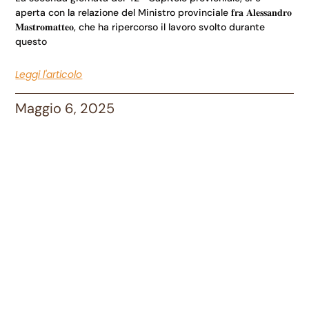
aperta con la relazione del Ministro provinciale 𝐟𝐫𝐚 𝐀𝐥𝐞𝐬𝐬𝐚𝐧𝐝𝐫𝐨
𝐌𝐚𝐬𝐭𝐫𝐨𝐦𝐚𝐭𝐭𝐞𝐨, che ha ripercorso il lavoro svolto durante
questo
Leggi l'articolo
Maggio 6, 2025