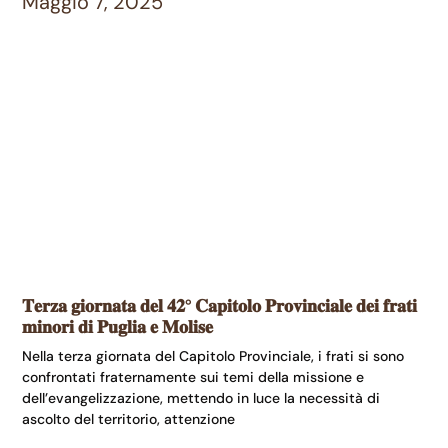
Maggio 7, 2025
𝐓𝐞𝐫𝐳𝐚 𝐠𝐢𝐨𝐫𝐧𝐚𝐭𝐚 𝐝𝐞𝐥 𝟒𝟐° 𝐂𝐚𝐩𝐢𝐭𝐨𝐥𝐨 𝐏𝐫𝐨𝐯𝐢𝐧𝐜𝐢𝐚𝐥𝐞 𝐝𝐞𝐢 𝐟𝐫𝐚𝐭𝐢
𝐦𝐢𝐧𝐨𝐫𝐢 𝐝𝐢 𝐏𝐮𝐠𝐥𝐢𝐚 𝐞 𝐌𝐨𝐥𝐢𝐬𝐞
Nella terza giornata del Capitolo Provinciale, i frati si sono
confrontati fraternamente sui temi della missione e
dell’evangelizzazione, mettendo in luce la necessità di
ascolto del territorio, attenzione