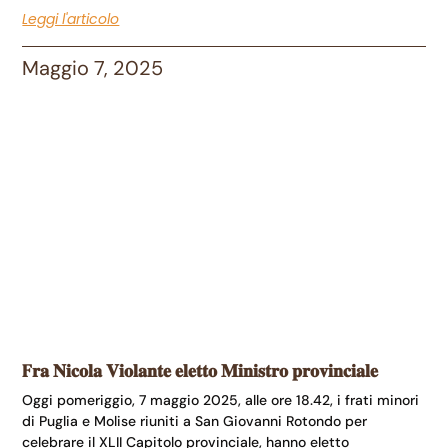
Leggi l'articolo
Maggio 7, 2025
F𝐫𝐚 𝐍𝐢𝐜𝐨𝐥𝐚 𝐕𝐢𝐨𝐥𝐚𝐧𝐭𝐞 𝐞𝐥𝐞𝐭𝐭𝐨 𝐌𝐢𝐧𝐢𝐬𝐭𝐫𝐨 𝐩𝐫𝐨𝐯𝐢𝐧𝐜𝐢𝐚𝐥𝐞
Oggi pomeriggio, 7 maggio 2025, alle ore 18.42, i frati minori
di Puglia e Molise riuniti a San Giovanni Rotondo per
celebrare il XLII Capitolo provinciale, hanno eletto