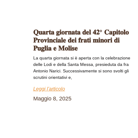
𝐐𝐮𝐚𝐫𝐭𝐚 𝐠𝐢𝐨𝐫𝐧𝐚𝐭𝐚 𝐝𝐞𝐥 𝟒𝟐° 𝐂𝐚𝐩𝐢𝐭𝐨𝐥𝐨
𝐏𝐫𝐨𝐯𝐢𝐧𝐜𝐢𝐚𝐥𝐞 𝐝𝐞𝐢 𝐟𝐫𝐚𝐭𝐢 𝐦𝐢𝐧𝐨𝐫𝐢 𝐝𝐢
𝐏𝐮𝐠𝐥𝐢𝐚 𝐞 𝐌𝐨𝐥𝐢𝐬𝐞
La quarta giornata si è aperta con la celebrazione
delle Lodi e della Santa Messa, presieduta da fra
Antonio Narici. Successivamente si sono svolti gli
scrutini orientativi e,
Leggi l'articolo
Maggio 8, 2025