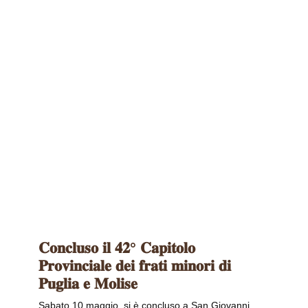
𝐂𝐨𝐧𝐜𝐥𝐮𝐬𝐨 𝐢𝐥 𝟒𝟐° 𝐂𝐚𝐩𝐢𝐭𝐨𝐥𝐨
𝐏𝐫𝐨𝐯𝐢𝐧𝐜𝐢𝐚𝐥𝐞 𝐝𝐞𝐢 𝐟𝐫𝐚𝐭𝐢 𝐦𝐢𝐧𝐨𝐫𝐢 𝐝𝐢
𝐏𝐮𝐠𝐥𝐢𝐚 𝐞 𝐌𝐨𝐥𝐢𝐬𝐞
Sabato 10 maggio, si è concluso a San Giovanni