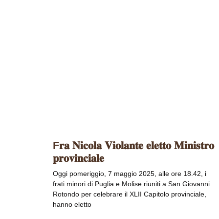
F𝐫𝐚 𝐍𝐢𝐜𝐨𝐥𝐚 𝐕𝐢𝐨𝐥𝐚𝐧𝐭𝐞 𝐞𝐥𝐞𝐭𝐭𝐨 𝐌𝐢𝐧𝐢𝐬𝐭𝐫𝐨
𝐩𝐫𝐨𝐯𝐢𝐧𝐜𝐢𝐚𝐥𝐞
Oggi pomeriggio, 7 maggio 2025, alle ore 18.42, i
frati minori di Puglia e Molise riuniti a San Giovanni
Rotondo per celebrare il XLII Capitolo provinciale,
hanno eletto