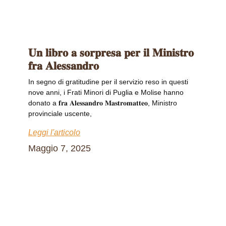
𝐔𝐧 𝐥𝐢𝐛𝐫𝐨 𝐚 𝐬𝐨𝐫𝐩𝐫𝐞𝐬𝐚 𝐩𝐞𝐫 𝐢𝐥 𝐌𝐢𝐧𝐢𝐬𝐭𝐫𝐨
𝐟𝐫𝐚 𝐀𝐥𝐞𝐬𝐬𝐚𝐧𝐝𝐫𝐨
In segno di gratitudine per il servizio reso in questi
nove anni, i Frati Minori di Puglia e Molise hanno
donato a 𝐟𝐫𝐚 𝐀𝐥𝐞𝐬𝐬𝐚𝐧𝐝𝐫𝐨 𝐌𝐚𝐬𝐭𝐫𝐨𝐦𝐚𝐭𝐭𝐞𝐨, Ministro
provinciale uscente,
Leggi l'articolo
Maggio 7, 2025