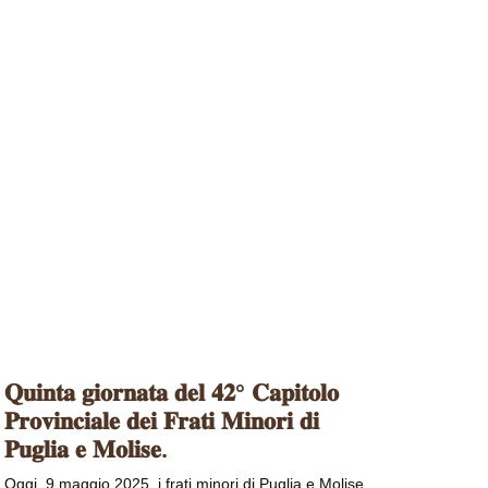
𝐐𝐮𝐢𝐧𝐭𝐚 𝐠𝐢𝐨𝐫𝐧𝐚𝐭𝐚 𝐝𝐞𝐥 𝟒𝟐° 𝐂𝐚𝐩𝐢𝐭𝐨𝐥𝐨
𝐏𝐫𝐨𝐯𝐢𝐧𝐜𝐢𝐚𝐥𝐞 𝐝𝐞𝐢 𝐅𝐫𝐚𝐭𝐢 𝐌𝐢𝐧𝐨𝐫𝐢 𝐝𝐢
𝐏𝐮𝐠𝐥𝐢𝐚 𝐞 𝐌𝐨𝐥𝐢𝐬𝐞.
Oggi, 9 maggio 2025, i frati minori di Puglia e Molise,