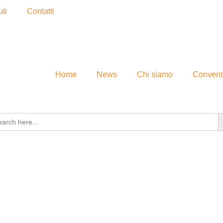
ti
Contatti
Home
News
Chi siamo
Convent
S
rch