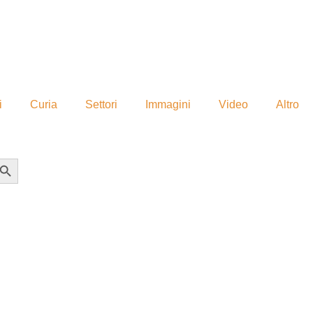
i
Curia
Settori
Immagini
Video
Altro
earch Button