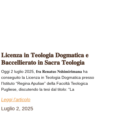
𝐋𝐢𝐜𝐞𝐧𝐳𝐚 𝐢𝐧 𝐓𝐞𝐨𝐥𝐨𝐠𝐢𝐚 𝐃𝐨𝐠𝐦𝐚𝐭𝐢𝐜𝐚 𝐞
𝐁𝐚𝐜𝐜𝐞𝐥𝐥𝐢𝐞𝐫𝐚𝐭𝐨 𝐢𝐧 𝐒𝐚𝐜𝐫𝐚 𝐓𝐞𝐨𝐥𝐨𝐠𝐢𝐚
Oggi 2 luglio 2025, 𝐟𝐫𝐚 𝐑𝐞𝐧𝐚𝐭𝐮𝐬 𝐍𝐬𝐡𝐢𝐦𝐢𝐫𝐢𝐦𝐚𝐧𝐚 ha
conseguito la Licenza in Teologia Dogmatica presso
l’Istituto “Regina Apuliae” della Facoltà Teologica
Pugliese, discutendo la tesi dal titolo: “La
Leggi l'articolo
Luglio 2, 2025