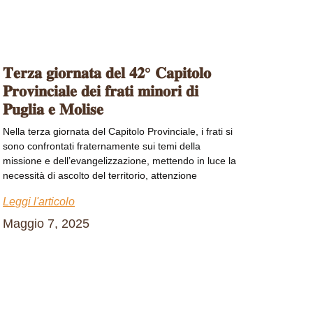
𝐓𝐞𝐫𝐳𝐚 𝐠𝐢𝐨𝐫𝐧𝐚𝐭𝐚 𝐝𝐞𝐥 𝟒𝟐° 𝐂𝐚𝐩𝐢𝐭𝐨𝐥𝐨
𝐏𝐫𝐨𝐯𝐢𝐧𝐜𝐢𝐚𝐥𝐞 𝐝𝐞𝐢 𝐟𝐫𝐚𝐭𝐢 𝐦𝐢𝐧𝐨𝐫𝐢 𝐝𝐢
𝐏𝐮𝐠𝐥𝐢𝐚 𝐞 𝐌𝐨𝐥𝐢𝐬𝐞
Nella terza giornata del Capitolo Provinciale, i frati si
sono confrontati fraternamente sui temi della
missione e dell’evangelizzazione, mettendo in luce la
necessità di ascolto del territorio, attenzione
Leggi l'articolo
Maggio 7, 2025