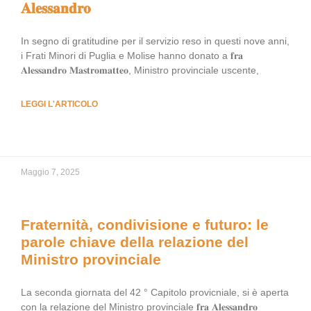
𝐀𝐥𝐞𝐬𝐬𝐚𝐧𝐝𝐫𝐨
In segno di gratitudine per il servizio reso in questi nove anni,
i Frati Minori di Puglia e Molise hanno donato a 𝐟𝐫𝐚
𝐀𝐥𝐞𝐬𝐬𝐚𝐧𝐝𝐫𝐨 𝐌𝐚𝐬𝐭𝐫𝐨𝐦𝐚𝐭𝐭𝐞𝐨, Ministro provinciale uscente,
LEGGI L'ARTICOLO
Maggio 7, 2025
Fraternità, condivisione e futuro: le
parole chiave della relazione del
Ministro provinciale
La seconda giornata del 42 ° Capitolo provicniale, si è aperta
con la relazione del Ministro provinciale 𝐟𝐫𝐚 𝐀𝐥𝐞𝐬𝐬𝐚𝐧𝐝𝐫𝐨