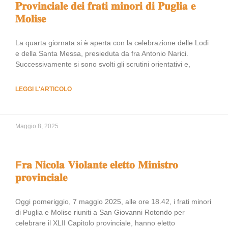
𝐏𝐫𝐨𝐯𝐢𝐧𝐜𝐢𝐚𝐥𝐞 𝐝𝐞𝐢 𝐟𝐫𝐚𝐭𝐢 𝐦𝐢𝐧𝐨𝐫𝐢 𝐝𝐢 𝐏𝐮𝐠𝐥𝐢𝐚 𝐞
𝐌𝐨𝐥𝐢𝐬𝐞
La quarta giornata si è aperta con la celebrazione delle Lodi
e della Santa Messa, presieduta da fra Antonio Narici.
Successivamente si sono svolti gli scrutini orientativi e,
LEGGI L'ARTICOLO
Maggio 8, 2025
F𝐫𝐚 𝐍𝐢𝐜𝐨𝐥𝐚 𝐕𝐢𝐨𝐥𝐚𝐧𝐭𝐞 𝐞𝐥𝐞𝐭𝐭𝐨 𝐌𝐢𝐧𝐢𝐬𝐭𝐫𝐨
𝐩𝐫𝐨𝐯𝐢𝐧𝐜𝐢𝐚𝐥𝐞
Oggi pomeriggio, 7 maggio 2025, alle ore 18.42, i frati minori
di Puglia e Molise riuniti a San Giovanni Rotondo per
celebrare il XLII Capitolo provinciale, hanno eletto