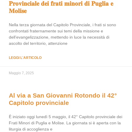
𝐏𝐫𝐨𝐯𝐢𝐧𝐜𝐢𝐚𝐥𝐞 𝐝𝐞𝐢 𝐟𝐫𝐚𝐭𝐢 𝐦𝐢𝐧𝐨𝐫𝐢 𝐝𝐢 𝐏𝐮𝐠𝐥𝐢𝐚 𝐞
𝐌𝐨𝐥𝐢𝐬𝐞
Nella terza giornata del Capitolo Provinciale, i frati si sono
confrontati fraternamente sui temi della missione e
dell’evangelizzazione, mettendo in luce la necessità di
ascolto del territorio, attenzione
LEGGI L'ARTICOLO
Maggio 7, 2025
Al via a San Giovanni Rotondo il 42°
Capitolo provinciale
È iniziato oggi lunedì 5 maggio, il 42° Capitolo provinciale dei
Frati Minori di Puglia e Molise. La giornata si è aperta con la
liturgia di accoglienza e