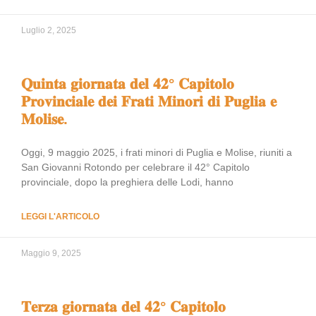
Luglio 2, 2025
𝐐𝐮𝐢𝐧𝐭𝐚 𝐠𝐢𝐨𝐫𝐧𝐚𝐭𝐚 𝐝𝐞𝐥 𝟒𝟐° 𝐂𝐚𝐩𝐢𝐭𝐨𝐥𝐨
𝐏𝐫𝐨𝐯𝐢𝐧𝐜𝐢𝐚𝐥𝐞 𝐝𝐞𝐢 𝐅𝐫𝐚𝐭𝐢 𝐌𝐢𝐧𝐨𝐫𝐢 𝐝𝐢 𝐏𝐮𝐠𝐥𝐢𝐚 𝐞
𝐌𝐨𝐥𝐢𝐬𝐞.
Oggi, 9 maggio 2025, i frati minori di Puglia e Molise, riuniti a
San Giovanni Rotondo per celebrare il 42° Capitolo
provinciale, dopo la preghiera delle Lodi, hanno
LEGGI L'ARTICOLO
Maggio 9, 2025
𝐓𝐞𝐫𝐳𝐚 𝐠𝐢𝐨𝐫𝐧𝐚𝐭𝐚 𝐝𝐞𝐥 𝟒𝟐° 𝐂𝐚𝐩𝐢𝐭𝐨𝐥𝐨