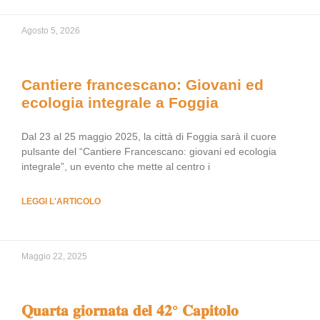
Agosto 5, 2026
Cantiere francescano: Giovani ed
ecologia integrale a Foggia
Dal 23 al 25 maggio 2025, la città di Foggia sarà il cuore
pulsante del “Cantiere Francescano: giovani ed ecologia
integrale”, un evento che mette al centro i
LEGGI L'ARTICOLO
Maggio 22, 2025
𝐐𝐮𝐚𝐫𝐭𝐚 𝐠𝐢𝐨𝐫𝐧𝐚𝐭𝐚 𝐝𝐞𝐥 𝟒𝟐° 𝐂𝐚𝐩𝐢𝐭𝐨𝐥𝐨