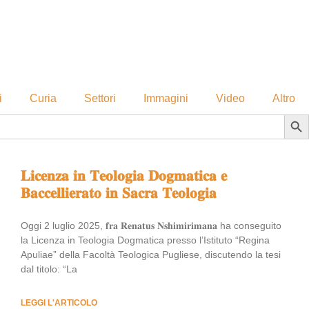
i
Curia
Settori
Immagini
Video
Altro
Sear
𝐋𝐢𝐜𝐞𝐧𝐳𝐚 𝐢𝐧 𝐓𝐞𝐨𝐥𝐨𝐠𝐢𝐚 𝐃𝐨𝐠𝐦𝐚𝐭𝐢𝐜𝐚 𝐞
𝐁𝐚𝐜𝐜𝐞𝐥𝐥𝐢𝐞𝐫𝐚𝐭𝐨 𝐢𝐧 𝐒𝐚𝐜𝐫𝐚 𝐓𝐞𝐨𝐥𝐨𝐠𝐢𝐚
Oggi 2 luglio 2025, 𝐟𝐫𝐚 𝐑𝐞𝐧𝐚𝐭𝐮𝐬 𝐍𝐬𝐡𝐢𝐦𝐢𝐫𝐢𝐦𝐚𝐧𝐚 ha conseguito
la Licenza in Teologia Dogmatica presso l’Istituto “Regina
Apuliae” della Facoltà Teologica Pugliese, discutendo la tesi
dal titolo: “La
LEGGI L'ARTICOLO