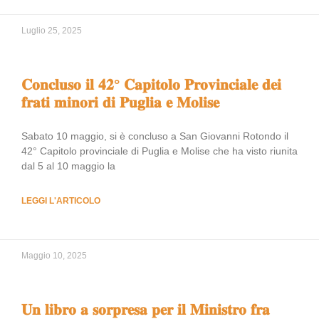
Luglio 25, 2025
𝐂𝐨𝐧𝐜𝐥𝐮𝐬𝐨 𝐢𝐥 𝟒𝟐° 𝐂𝐚𝐩𝐢𝐭𝐨𝐥𝐨 𝐏𝐫𝐨𝐯𝐢𝐧𝐜𝐢𝐚𝐥𝐞 𝐝𝐞𝐢
𝐟𝐫𝐚𝐭𝐢 𝐦𝐢𝐧𝐨𝐫𝐢 𝐝𝐢 𝐏𝐮𝐠𝐥𝐢𝐚 𝐞 𝐌𝐨𝐥𝐢𝐬𝐞
Sabato 10 maggio, si è concluso a San Giovanni Rotondo il
42° Capitolo provinciale di Puglia e Molise che ha visto riunita
dal 5 al 10 maggio la
LEGGI L'ARTICOLO
Maggio 10, 2025
𝐔𝐧 𝐥𝐢𝐛𝐫𝐨 𝐚 𝐬𝐨𝐫𝐩𝐫𝐞𝐬𝐚 𝐩𝐞𝐫 𝐢𝐥 𝐌𝐢𝐧𝐢𝐬𝐭𝐫𝐨 𝐟𝐫𝐚