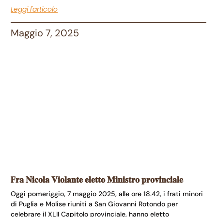
Leggi l'articolo
Maggio 7, 2025
F𝐫𝐚 𝐍𝐢𝐜𝐨𝐥𝐚 𝐕𝐢𝐨𝐥𝐚𝐧𝐭𝐞 𝐞𝐥𝐞𝐭𝐭𝐨 𝐌𝐢𝐧𝐢𝐬𝐭𝐫𝐨 𝐩𝐫𝐨𝐯𝐢𝐧𝐜𝐢𝐚𝐥𝐞
Oggi pomeriggio, 7 maggio 2025, alle ore 18.42, i frati minori
di Puglia e Molise riuniti a San Giovanni Rotondo per
celebrare il XLII Capitolo provinciale, hanno eletto