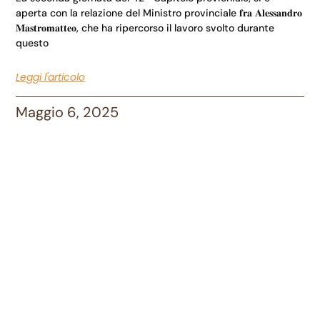
aperta con la relazione del Ministro provinciale 𝐟𝐫𝐚 𝐀𝐥𝐞𝐬𝐬𝐚𝐧𝐝𝐫𝐨
𝐌𝐚𝐬𝐭𝐫𝐨𝐦𝐚𝐭𝐭𝐞𝐨, che ha ripercorso il lavoro svolto durante
questo
Leggi l'articolo
Maggio 6, 2025