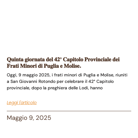
𝐐𝐮𝐢𝐧𝐭𝐚 𝐠𝐢𝐨𝐫𝐧𝐚𝐭𝐚 𝐝𝐞𝐥 𝟒𝟐° 𝐂𝐚𝐩𝐢𝐭𝐨𝐥𝐨 𝐏𝐫𝐨𝐯𝐢𝐧𝐜𝐢𝐚𝐥𝐞 𝐝𝐞𝐢
𝐅𝐫𝐚𝐭𝐢 𝐌𝐢𝐧𝐨𝐫𝐢 𝐝𝐢 𝐏𝐮𝐠𝐥𝐢𝐚 𝐞 𝐌𝐨𝐥𝐢𝐬𝐞.
Oggi, 9 maggio 2025, i frati minori di Puglia e Molise, riuniti
a San Giovanni Rotondo per celebrare il 42° Capitolo
provinciale, dopo la preghiera delle Lodi, hanno
Leggi l'articolo
Maggio 9, 2025