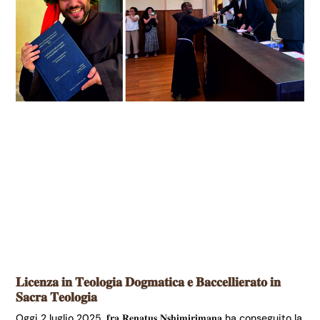
𝐋𝐢𝐜𝐞𝐧𝐳𝐚 𝐢𝐧 𝐓𝐞𝐨𝐥𝐨𝐠𝐢𝐚 𝐃𝐨𝐠𝐦𝐚𝐭𝐢𝐜𝐚 𝐞 𝐁𝐚𝐜𝐜𝐞𝐥𝐥𝐢𝐞𝐫𝐚𝐭𝐨 𝐢𝐧
𝐒𝐚𝐜𝐫𝐚 𝐓𝐞𝐨𝐥𝐨𝐠𝐢𝐚
Oggi 2 luglio 2025, 𝐟𝐫𝐚 𝐑𝐞𝐧𝐚𝐭𝐮𝐬 𝐍𝐬𝐡𝐢𝐦𝐢𝐫𝐢𝐦𝐚𝐧𝐚 ha conseguito la