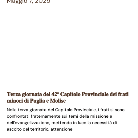
Maggio 7, 2025
𝐓𝐞𝐫𝐳𝐚 𝐠𝐢𝐨𝐫𝐧𝐚𝐭𝐚 𝐝𝐞𝐥 𝟒𝟐° 𝐂𝐚𝐩𝐢𝐭𝐨𝐥𝐨 𝐏𝐫𝐨𝐯𝐢𝐧𝐜𝐢𝐚𝐥𝐞 𝐝𝐞𝐢 𝐟𝐫𝐚𝐭𝐢
𝐦𝐢𝐧𝐨𝐫𝐢 𝐝𝐢 𝐏𝐮𝐠𝐥𝐢𝐚 𝐞 𝐌𝐨𝐥𝐢𝐬𝐞
Nella terza giornata del Capitolo Provinciale, i frati si sono
confrontati fraternamente sui temi della missione e
dell’evangelizzazione, mettendo in luce la necessità di
ascolto del territorio, attenzione