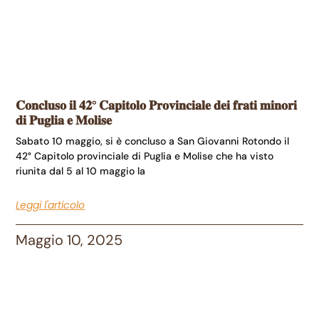
𝐂𝐨𝐧𝐜𝐥𝐮𝐬𝐨 𝐢𝐥 𝟒𝟐° 𝐂𝐚𝐩𝐢𝐭𝐨𝐥𝐨 𝐏𝐫𝐨𝐯𝐢𝐧𝐜𝐢𝐚𝐥𝐞 𝐝𝐞𝐢 𝐟𝐫𝐚𝐭𝐢 𝐦𝐢𝐧𝐨𝐫𝐢
𝐝𝐢 𝐏𝐮𝐠𝐥𝐢𝐚 𝐞 𝐌𝐨𝐥𝐢𝐬𝐞
Sabato 10 maggio, si è concluso a San Giovanni Rotondo il
42° Capitolo provinciale di Puglia e Molise che ha visto
riunita dal 5 al 10 maggio la
Leggi l'articolo
Maggio 10, 2025