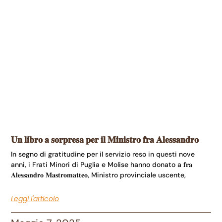
𝐔𝐧 𝐥𝐢𝐛𝐫𝐨 𝐚 𝐬𝐨𝐫𝐩𝐫𝐞𝐬𝐚 𝐩𝐞𝐫 𝐢𝐥 𝐌𝐢𝐧𝐢𝐬𝐭𝐫𝐨 𝐟𝐫𝐚 𝐀𝐥𝐞𝐬𝐬𝐚𝐧𝐝𝐫𝐨
In segno di gratitudine per il servizio reso in questi nove
anni, i Frati Minori di Puglia e Molise hanno donato a 𝐟𝐫𝐚
𝐀𝐥𝐞𝐬𝐬𝐚𝐧𝐝𝐫𝐨 𝐌𝐚𝐬𝐭𝐫𝐨𝐦𝐚𝐭𝐭𝐞𝐨, Ministro provinciale uscente,
Leggi l'articolo