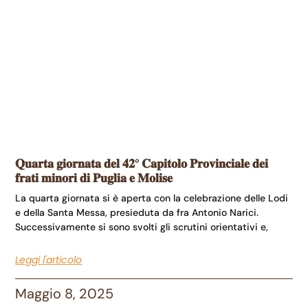
𝐐𝐮𝐚𝐫𝐭𝐚 𝐠𝐢𝐨𝐫𝐧𝐚𝐭𝐚 𝐝𝐞𝐥 𝟒𝟐° 𝐂𝐚𝐩𝐢𝐭𝐨𝐥𝐨 𝐏𝐫𝐨𝐯𝐢𝐧𝐜𝐢𝐚𝐥𝐞 𝐝𝐞𝐢
𝐟𝐫𝐚𝐭𝐢 𝐦𝐢𝐧𝐨𝐫𝐢 𝐝𝐢 𝐏𝐮𝐠𝐥𝐢𝐚 𝐞 𝐌𝐨𝐥𝐢𝐬𝐞
La quarta giornata si è aperta con la celebrazione delle Lodi
e della Santa Messa, presieduta da fra Antonio Narici.
Successivamente si sono svolti gli scrutini orientativi e,
Leggi l'articolo
Maggio 8, 2025