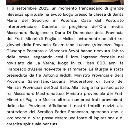
Il 16 settembre 2023, un momento francescano di grande
rilevanza spirituale ha avuto luogo presso la chiesa di Santa
Maria del Sepolcro in Potenza, Casa del Postulato
interprovinciale. Durante la preghiera dell’Ora media,
Alessandro Rutigliano e Dario Di Domenico della Provincia
dei Frati Minori di Puglia e Molise, unitamente ad altri tre
giovani della Provincia Salernitano-Lucana (Vincenzo Rago,
Giuseppe Pecoraro e Vincenzo Sevo) hanno ricevuto l’abito
della prova, segnando così il loro ingresso formale nel
noviziato de La Verna, luogo in cui ben 800 anni fa
Francesco d’Assisi ricevette le stimmate. La liturgia è stata
presieduta da fra Antonio Ridolfi, Ministro Provinciale della
Provincia Salernitano-Lucana, Moderatore di turno dei
Ministri Provinciali del Sud Italia. Alla liturgia ha partecipato
fra Alessandro Mastromatteo, Ministro provinciale dei Frati
Minori di Puglia e Molise, oltre a numerosi frati provenienti
dalle due Province. Affidiamo i nostri fratelli novizi alla
protezione del Serafico Padre Francesco, sperando che la
loro scelta di vita possa essere una fonte di ispirazione e di
crescita spirituale per tutti.