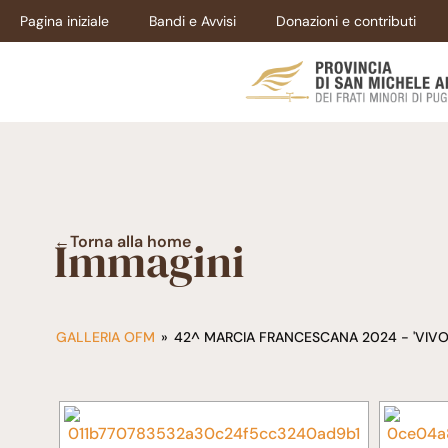
Pagina iniziale
Bandi e Avvisi
Donazioni e contributi
Immagini
←Torna alla home
GALLERIA OFM
»
42^ MARCIA FRANCESCANA 2024 - 'VIVO