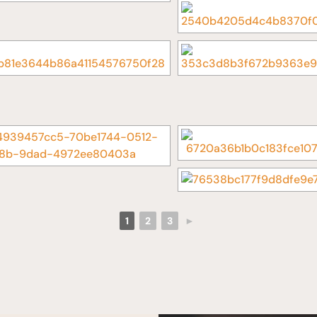
1
2
3
►