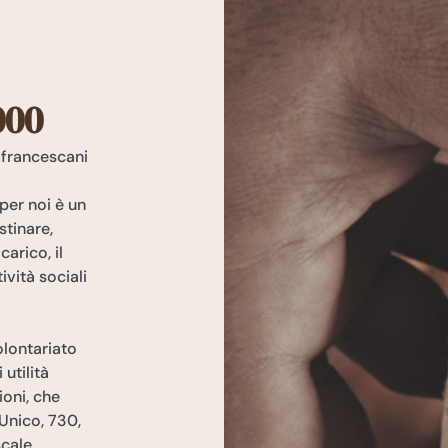
000
i francescani
 per noi è un
stinare,
arico, il
ività sociali
olontariato
 utilità
ioni, che
(Unico, 730,
cale.