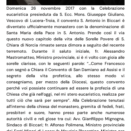
Domenica 26 novembre 2017 con la Celebrazione
eucaristica presieduta da S. Ecc. Mons. Giuseppe Giuliano,
Vescovo di Lucera-Troia, il convento S. Antonio in Biccari è
diventato ufficialmente monastero con la denominazione di
Santa Maria della Pace in S. Antonio. Prende così il via
questo nuovo capitolo della vita delle Sorelle Povere di S.
Chiara di Norcia rimaste senza dimora a seguito del recente
terremoto. Durante il saluto iniziale, fr. Alessandro
Mastromatteo, Ministro provinciale, si è ri volto con gioia alle
sorelle clarisse, con le seguenti parole: “…Come Francesco
con segnò a Chiara il Convento di San Damiano ad Assisi e il
segreto della vita profetica, allo stesso modo vi
consegniamo, per mezzo della Diocesi, questo convento
perché voi possiate continuare ad essere la profezia di una
Chiesa che già nell’oggi, nel mi stero eucaristico, realizza per
tutti ciò che sarà per sempre”. Alla Celebrazione tenutasi
all’interno della chiesa del monastero, gremita di fedeli, frati,
presbiteri e suore, hanno preso parte anche numerose
autorità civili e reli giose tra cui: Avv. Gianfilippo Mignogna,
Sindaco di Biccari; fr. Alfonso Polimena, Ministro provinciale
dei Frati Minori di Lecce; fr. Maurizio Placentino, Ministro pro