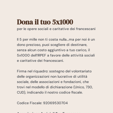
Dona il tuo 5x1000
per le opere sociali e caritative dei francescani
Il 5 per mille non ti costa nulla...ma per noi è un
dono prezioso, puoi scegliere di destinare,
senza alcun costo aggiuntivo a tuo carico, il
5x1000 dell’IRPEF a favore delle attività sociali
e caritative dei francescani.
Firma nel riquadro: sostegno del volontariato
delle organizzazioni non lucrative di utilità
sociale, delle associazioni e fondazioni, che
trovi nel modello di dichiarazione (Unico, 730,
CUD), indicando il nostro codice fiscale.
Codice Fiscale: 92069530704