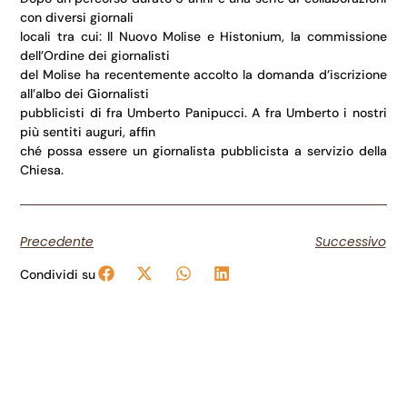
con diversi giornali
locali tra cui: Il Nuovo Molise e Histonium, la commissione
dell’Ordine dei giornalisti
del Molise ha recentemente accolto la domanda d’iscrizione
all’albo dei Giornalisti
pubblicisti di fra Umberto Panipucci. A fra Umberto i nostri
più sentiti auguri, affin
ché possa essere un giornalista pubblicista a servizio della
Chiesa.
Precedente
Successivo
Condividi su