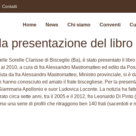
Contatti
Home
News
Chi siamo
Conventi
Cu
 la presentazione del libr
lle Sorelle Clarisse di Bisceglie (Ba), è stato presentato il libr
55 al 2010, a cura di fra Alessandro Mastromatteo ed edito da Pos
ta da fra Alessandro Mastromatteo, Ministro provinciale, si è dat
e hanno conosciuto ed amato il frate biscegliese. Per la presentaz
ra Giammaria Apollonio e suor Ludovica Loconte. La notizia ha fatto
urato circa sette anni, tra il 2005 e il 2012, fra Leonardo Di Pint
erso una serie di profili che ritraggono ben 140 frati (sacerdoti 