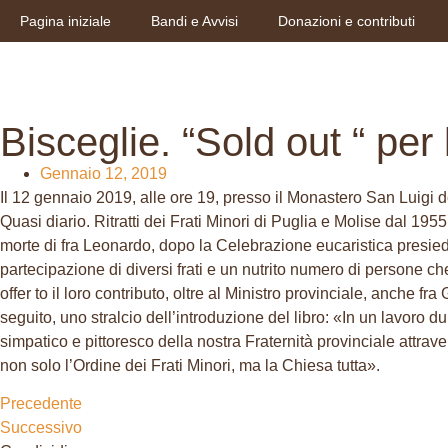
Pagina iniziale
Bandi e Avvisi
Donazioni e contributi
Bisceglie. “Sold out “ per
Gennaio 12, 2019
Il 12 gennaio 2019, alle ore 19, presso il Monastero San Luigi de
Quasi diario. Ritratti dei Frati Minori di Puglia e Molise dal 19
morte di fra Leonardo, dopo la Celebrazione eucaristica presiedu
partecipazione di diversi frati e un nutrito numero di persone ch
offer to il loro contributo, oltre al Ministro provinciale, anche f
seguito, uno stralcio dell’introduzione del libro: «In un lavoro d
simpatico e pittoresco della nostra Fraternità provinciale attrav
non solo l’Ordine dei Frati Minori, ma la Chiesa tutta».
Precedente
Successivo