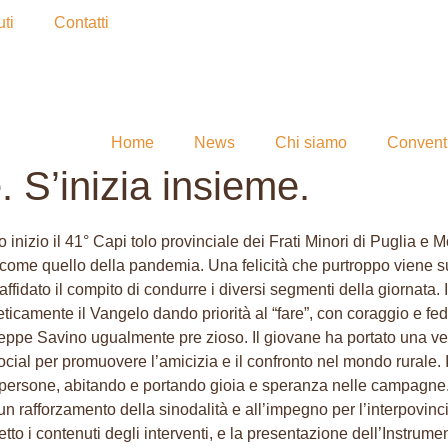
ti
Contatti
Home
News
Chi siamo
Convent
 S’inizia insieme.
nizio il 41° Capi tolo provinciale dei Frati Minori di Puglia e Mol
ile come quello della pandemia. Una felicità che purtroppo viene
affidato il compito di condurre i diversi segmenti della giornata.
icamente il Vangelo dando priorità al “fare”, con coraggio e fed
iuseppe Savino ugualmente pre zioso. Il giovane ha portato una ve
ocial per promuovere l’amicizia e il confronto nel mondo rurale. 
 persone, abitando e portando gioia e speranza nelle campagne. I
un rafforzamento della sinodalità e all’impegno per l’interpovincia
i contenuti degli interventi, e la presentazione dell’Instrument