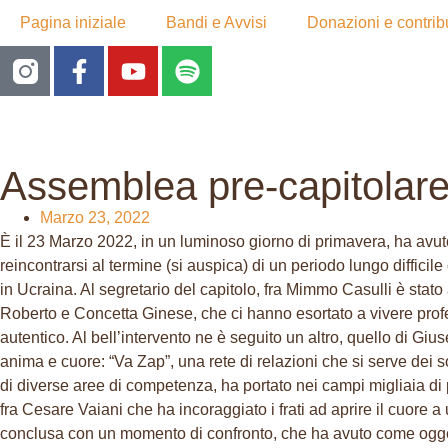
Pagina iniziale
Bandi e Avvisi
Donazioni e contribu
Assemblea pre-capitolare.
Marzo 23, 2022
È il 23 Marzo 2022, in un luminoso giorno di primavera, ha avuto i
reincontrarsi al termine (si auspica) di un periodo lungo diffic
in Ucraina. Al segretario del capitolo, fra Mimmo Casulli è stato 
Roberto e Concetta Ginese, che ci hanno esortato a vivere profet
autentico. Al bell’intervento ne è seguito un altro, quello di G
anima e cuore: “Va Zap”, una rete di relazioni che si serve dei s
di diverse aree di competenza, ha portato nei campi migliaia di
fra Cesare Vaiani che ha incoraggiato i frati ad aprire il cuore a 
conclusa con un momento di confronto, che ha avuto come oggetto 