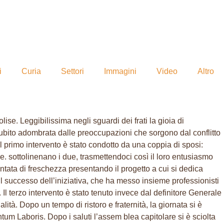
i
Curia
Settori
Immagini
Video
Altro
ise. Leggibilissima negli sguardi dei frati la gioia di
 subito adombrata dalle preoccupazioni che sorgono dal conflitto
 Il primo intervento è stato condotto da una coppia di sposi:
e. sottolinenano i due, trasmettendoci così il loro entusiasmo
ntata di freschezza presentando il progetto a cui si dedica
Il successo dell’iniziativa, che ha messo insieme professionisti
l terzo intervento è stato tenuto invece dal definitore Generale
lità. Dopo un tempo di ristoro e fraternità, la giornata si è
um Laboris. Dopo i saluti l’assem blea capitolare si è sciolta