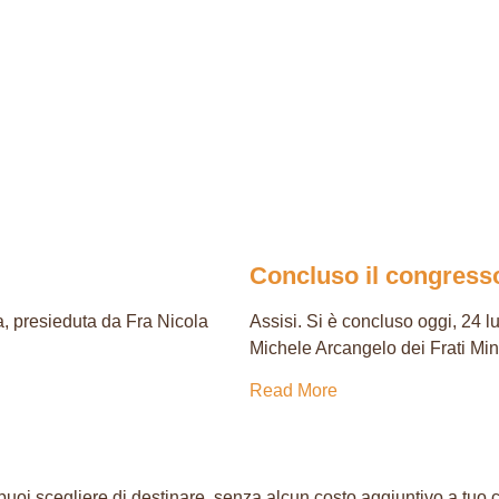
Concluso il congresso
, presieduta da Fra Nicola
Assisi. Si è concluso oggi, 24 l
Michele Arcangelo dei Frati Min
Read More
 puoi scegliere di destinare, senza alcun costo aggiuntivo a tuo ca